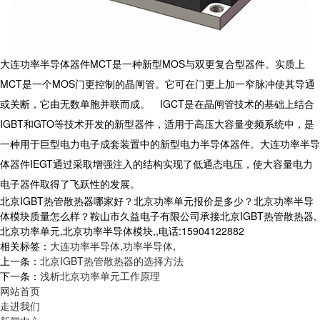
大连功率半导体器件
MCT
是一种新型
MOS
与双更复合型器件。实质上
MCT
是一个
MOS
门更控制的晶闸管。它可在门更上加一窄脉冲使其导通
或关断，它由无数单胞并联而成。
IGCT
是在晶闸管技术的基础上结合
IGBT
和
GTO
等技术开发的新型器件，适用于高压大容量变频系统中，是
一种用于巨型电力电子成套装置中的新型电力半导体器件。大连功率半导
体器件
IEGT
通过采取增强注入的结构实现了低通态电压，使大容量电力
电子器件取得了飞跃性的发展。
北京IGBT热管散热器哪家好？北京功率单元报价是多少？北京功率半导
体模块质量怎么样？鞍山市久益电子有限公司承接北京IGBT热管散热器,
北京功率单元,北京功率半导体模块,,电话:15904122882
相关标签：
大连功率半导体
,
功率半导体
,
上一条：
北京IGBT热管散热器的选择方法
下一条：
浅析北京功率单元工作原理
网站首页
走进我们