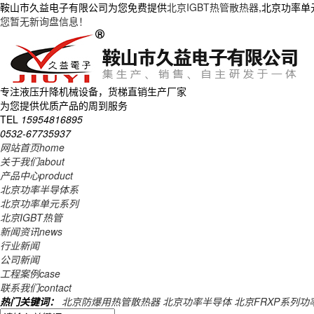
鞍山市久益电子有限公司为您免费提供
北京IGBT热管散热器
,北京功率
您暂无新询盘信息！
专注液压升降机械设备，货梯直销生产厂家
为您提供优质产品的周到服务
TEL
15954816895
0532-67735937
网站首页
home
关于我们
about
产品中心
product
北京功率半导体系
北京功率单元系列
北京IGBT热管
新闻资讯
news
行业新闻
公司新闻
工程案例
case
联系我们
contact
热门关键词：
北京防爆用热管散热器
北京功率半导体
北京FRXP系列功