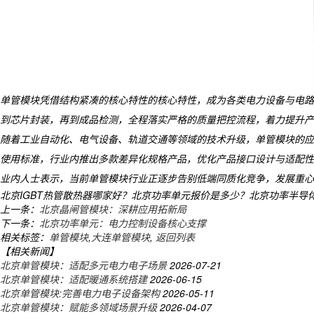
单管模块凭借结构紧凑的核心特性的核心特性，成为各类电力设备与电路
到芯片封装，再到成品检测，全程落实严格的质量把控流程，着力提升产
随着工业自动化、电气设备、轨道交通等领域的技术升级，单管模块的应
使用标准，行业内推出多款差异化规格产品，优化产品接口设计与适配性
业内人士表示，当前单管模块行业正逐步告别低端同质化竞争，发展重心
北京IGBT热管散热器哪家好？北京功率单元报价是多少？北京功率半导体模块
上一条：
北京晶闸管模块：深耕应用拓新局
下一条：
北京功率单元：电力控制设备核心支撑
相关标签：
单管模块
,
大连单管模块
,
返回列表
【相关新闻】
北京单管模块：适配多元电力电子场景
2026-07-21
北京单管模块：适配暖通系统搭建
2026-06-15
北京单管模块:完善电力电子设备架构
2026-05-11
北京单管模块：赋能多领域场景升级
2026-04-07