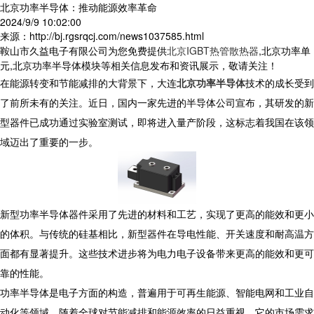
北京功率半导体：推动能源效率革命
2024/9/9 10:02:00
来源：http://bj.rgsrqcj.com/news1037585.html
鞍山市久益电子有限公司为您免费提供
北京IGBT热管散热器
,北京功率单
元,北京功率半导体模块等相关信息发布和资讯展示，敬请关注！
在能源转变和节能减排的大背景下，大连
北京功率半导体
技术的成长受到
了前所未有的关注。近日，国内一家先进的半导体公司宣布，其研发的新
型器件已成功通过实验室测试，即将进入量产阶段，这标志着我国在该领
域迈出了重要的一步。
新型功率半导体器件采用了先进的材料和工艺，实现了更高的能效和更小
的体积。与传统的硅基相比，新型器件在导电性能、开关速度和耐高温方
面都有显著提升。这些技术进步将为电力电子设备带来更高的能效和更可
靠的性能。
功率半导体是电子方面的构造，普遍用于可再生能源、智能电网和工业自
动化等领域。随着全球对节能减排和能源效率的日益重视，它的市场需求